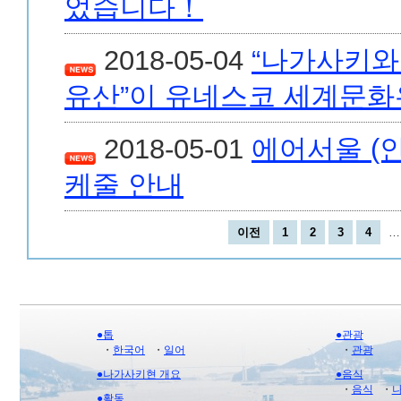
었습니다！
2018-05-04
“나가사키와
유산”이 유네스코 세계문화
2018-05-01
에어서울 (인
케줄 안내
이전
1
2
3
4
…
●톱
●관광
・
한국어
・
일어
・
관광
●나가사키현 개요
●음식
・
음식
・
●활동