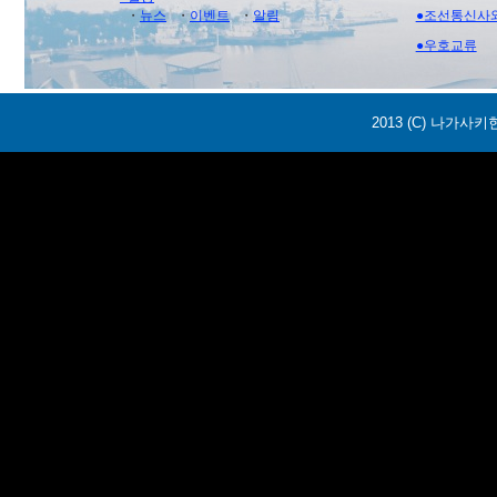
・
뉴스
・
이벤트
・
알림
●조선통신사
●우호교류
2013 (C) 나가사키현