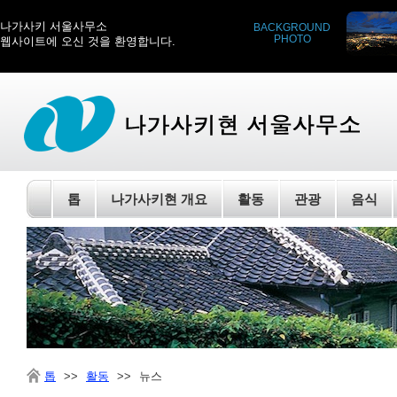
나가사키 서울사무소
BACKGROUND
PHOTO
웹사이트에 오신 것을 환영합니다.
톱
나가사키현 개요
활동
관광
음식
톱
>>
활동
>>
뉴스