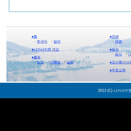
●톱
●관광
・
한국어
・
일어
・
관광
●나가사키현 개요
●음식
・
음식
・
●활동
・
뉴스
・
이벤트
・
알림
●조선통신사
●우호교류
2013 (C) 나가사키현