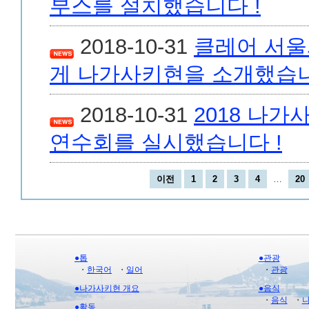
부스를 설치했습니다 !
2018-10-31
클레어 서울
게 나가사키현을 소개했습니
2018-10-31
2018 나
연수회를 실시했습니다 !
이전
1
2
3
4
…
20
●톱
●관광
・
한국어
・
일어
・
관광
●나가사키현 개요
●음식
・
음식
・
●활동