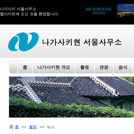
나가사키 서울사무소
BACKGROUND
PHOTO
웹사이트에 오신 것을 환영합니다.
톱
나가사키현 개요
활동
관광
음식
톱
>>
활동
>>
뉴스