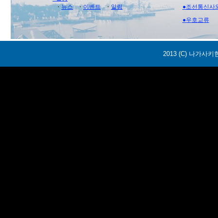
・
뉴스
・
이벤트
・
알림
●조선통신사
●우호교류
2013 (C) 나가사키현