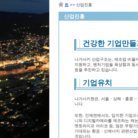
톱
>>
산업진흥
산업진흥
건강한 기업만들
나가사키 산업구조는, 제조업 비율이
지원하고, 벤처기업을 육성함과 동시
등을 추진하고 있습니다.
기업유치
나가사키현은, 서울・상해・홍콩・싱
니다.
또한, 인재면에서도, 입지한 기업으
니와 디지털카메라를 제조하는 캐논,
멧토라이프 아리코 등, 많은 우량기
기대되는 환경・신에너지 관련산업 
것입니다.