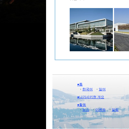
●톱
・
한국어
・
일어
●나가사키현 개요
●활동
・
뉴스
・
이벤트
・
알림