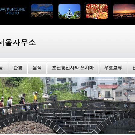
BACKGROUND
PHOTO
동
관광
음식
조선통신사와 쓰시마
우호교류