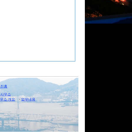
업진흥
울사무소
무소 개요
・
업무내용