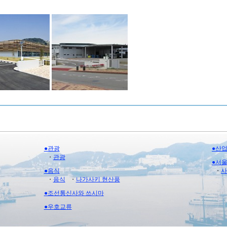
●관광
●산
・
관광
●서
●음식
・
사
・
음식
・
나가사키 현산품
●조선통신사와 쓰시마
●우호교류