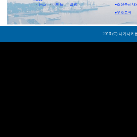
・
뉴스
・
이벤트
・
알림
●조선통신사
●우호교류
2013 (C) 나가사키현