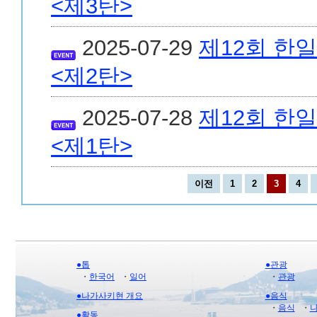
<제3탄>
2025-07-29
제12회 한
<제2탄>
2025-07-28
제12회 한
<제1탄>
이전
1
2
3
4
●톱
●관광
・
한국어
・
일어
・
관광
●나가사키현 개요
●음식
・
음식
・
●활동