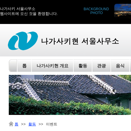
나가사키 서울사무소
BACKGROUND
PHOTO
웹사이트에 오신 것을 환영합니다.
톱
나가사키현 개요
활동
관광
음식
톱
>>
활동
>>
이벤트